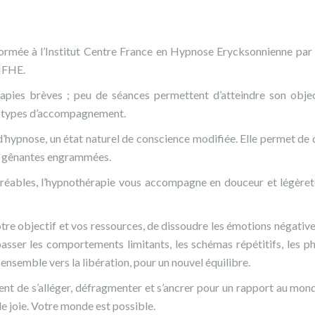
ormée à l’Institut Centre France en Hypnose Erycksonnienne pa
IFHE.
érapies brèves ; peu de séances permettent d’atteindre son objec
es types d’accompagnement.
d’hypnose, un état naturel de conscience modifiée. Elle permet de d
ons gênantes engrammées.
agréables, l’hypnothérapie vous accompagne en douceur et légèret
, votre objectif et vos ressources, de dissoudre les émotions négativ
épasser les comportements limitants, les schémas répétitifs, les
r ensemble vers la libération, pour un nouvel équilibre.
nt de s’alléger, défragmenter et s’ancrer pour un rapport au mon
de joie. Votre monde est possible.