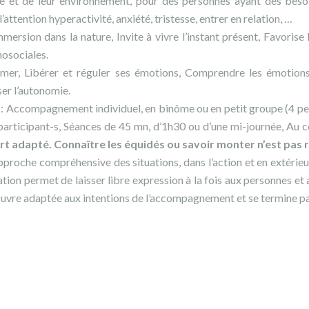
e et de leur environnement, pour des personnes ayant des besoin
ttention hyperactivité, anxiété, tristesse, entrer en relation, …
rsion dans la nature, Invite à vivre l’instant présent, Favorise l
osociales.
mer, Libérer et réguler ses émotions, Comprendre les émotions d’
ser l’autonomie.
ompagnement individuel, en binôme ou en petit groupe (4 per
s participant-s, Séances de 45 mn, d’1h30 ou d’une mi-journée, Au
ort adapté.
Connaître les équidés ou savoir monter n’est pas r
oche compréhensive des situations, dans l’action et en extérieu
ation permet de laisser libre expression à la fois aux personnes e
œuvre adaptée aux intentions de l’accompagnement et se termine pa