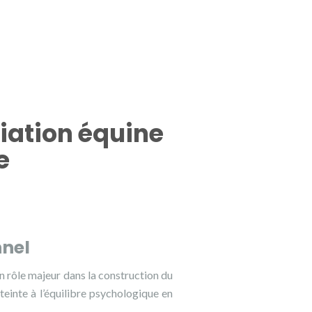
iation équine
e
nnel
un rôle majeur dans la construction du
teinte à l’équilibre psychologique en