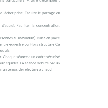
s particuliers. A titre d’exemples :
e lâcher prise, Facilite le partage en
autrui, Faciliter la concentration,
sonnes au maximum), Mise en place
 centre équestre ou Hors structure
Ça
equis.
r. Chaque séance a un cadre sécurisé
t aux équidés. La séance débute par un
r un temps de relecture à chaud.