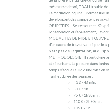
de la présence du cheval ou de l’ân
mésestime de soi, TDAH trouble de l’a
La médiation équine : Permet une imme
développant des compétences psych
OBJECTIFS : Se ressourcer, S’expri
l’observation et l’apaisement, Favori
MODALITES DE MISE EN ŒUVRE : Acc
d’un cadre de travail validé par le-
n’est pas de l’équitation, ni du sp
METHODOLOGIE : Il s’agit d’une appr
et sécurisant. La posture dans l’anim
temps d’accueil suivi d’une mise en 
Tarif et durée des séances :
40 € / 45 min.
50 € / 1h.
75 € / 1h30 min.
110 € / 2h30 min.
135 € / 3h