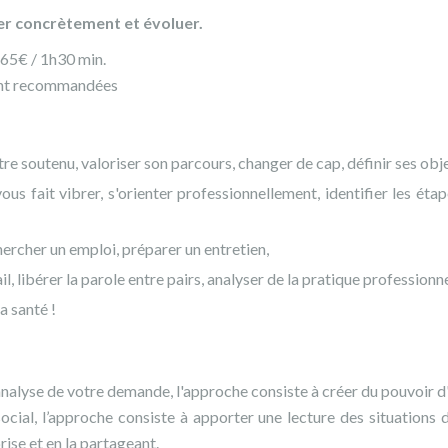
 concrètement et évoluer.
 65€ / 1h30 min.
sont recommandées
tre soutenu, valoriser son parcours, changer de cap, définir ses obje
vous fait vibrer, s'orienter professionnellement, identifier les é
ercher un emploi, préparer un entretien,
l, libérer la parole entre pairs, analyser de la pratique professionn
a santé !
l'analyse de votre demande, l'approche consiste à créer du pouvoir d'a
ocial, l’approche consiste à apporter une lecture des situations d
rise et en la partageant.